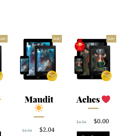
Sale!
Sale!
Sale!
Maudit
Aches
4
$
0.00
$
4.04
$
2.04
$
4.04