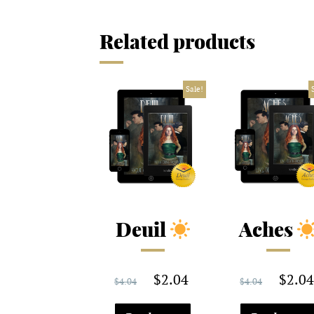
Related products
Sale!
Deuil
Aches
$
2.04
$
2.0
$
4.04
$
4.04