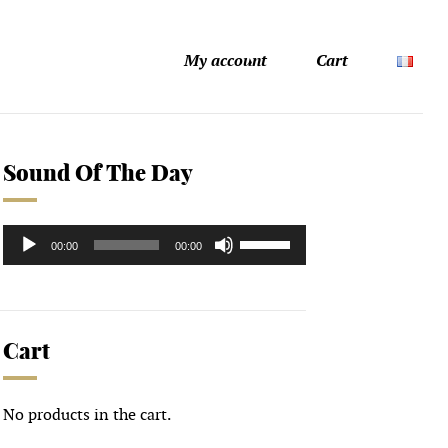
My account
Cart
Sound Of The Day
Audio
Use
00:00
00:00
Player
Up/Down
Arrow
keys
to
Cart
increase
or
decrease
No products in the cart.
volume.