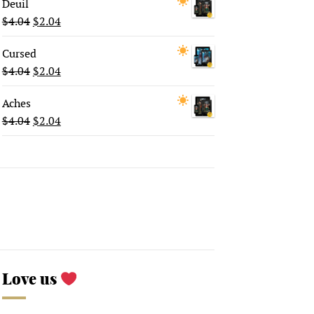
Deuil
$
4.04
$
2.04
Cursed
$
4.04
$
2.04
Aches
$
4.04
$
2.04
Love us